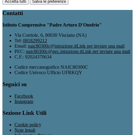
Accetta tutti
Salva le preferenze
Contatti
Istituto Comprensivo "Padre Arturo D'Onofrio"
Via Corriole, 6, 80030 Visciano (NA)
Tel:
0818299212
Email:
naic80300c@istruzione.it
Link per inviare una mail
PEC:
naic80300c@pec.istruzione.it
Link per inviare una mail
C.F.: 92024370634
Codice meccanografico NAIC80300C
Codice Univoco Ufficio UFRKQY
Seguici su
Facebook
Instagram
Sezione Link Utili
Cookie policy
Note legali