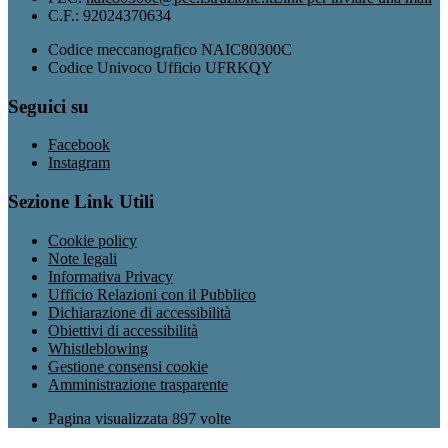
C.F.: 92024370634
Codice meccanografico NAIC80300C
Codice Univoco Ufficio UFRKQY
Seguici su
Facebook
Instagram
Sezione Link Utili
Cookie policy
Note legali
Informativa Privacy
Ufficio Relazioni con il Pubblico
Dichiarazione di accessibilità
Obiettivi di accessibilità
Whistleblowing
Gestione consensi cookie
Amministrazione trasparente
Pagina visualizzata
897
volte