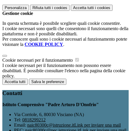
Personalizza
Rifiuta tutti
i cookies
Accetta tutti
i cookies
Gestione cookie
In questa schermata è possibile scegliere quali cookie consentire.
I cookie necessari sono quelli che consentono il funzionamento della
piattaforma e non è possibile disabilitarli.
Per conoscere quali sono i cookie necessari al funzionamento potete
visionare la
COOKIE POLICY
.
Cookie necessari per il funzionamento
I cookie necessari per il funzionamento non possono essere
disabilitati. È possibile consultare l'elenco nella pagina della cookie
policy.
Accetta tutti
Salva le preferenze
Contatti
Istituto Comprensivo "Padre Arturo D'Onofrio"
Via Corriole, 6, 80030 Visciano (NA)
Tel:
0818299212
Email:
naic80300c@istruzione.it
Link per inviare una mail
PEC:
naic80300c@pec.istruzione.it
Link per inviare una mail